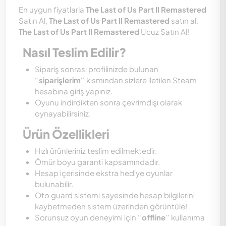
En uygun fiyatlarla
The Last of Us Part II Remastered
Satın Al,
The Last of Us Part II Remastered
satın al,
The Last of Us Part II Remastered
Ucuz Satın Al!
Nasıl Teslim Edilir?
Sipariş sonrası profilinizde bulunan
‘’
siparişlerim
'' kısmından sizlere iletilen Steam
hesabına giriş yapınız.
Oyunu indirdikten sonra çevrimdışı olarak
oynayabilirsiniz.
Ürün Özellikleri
Hızlı ürünleriniz teslim edilmektedir.
Ömür boyu garanti kapsamındadır.
Hesap içerisinde ekstra hediye oyunlar
bulunabilir.
Oto guard sistemi sayesinde hesap bilgilerini
kaybetmeden sistem üzerinden görüntüle!
Sorunsuz oyun deneyimi için ‘’
offline
'' kullanıma