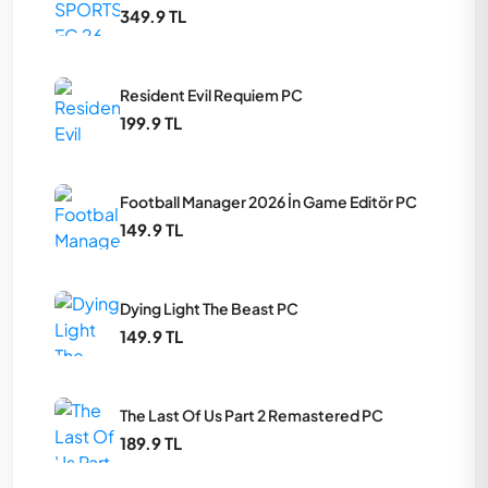
349.9 TL
Resident Evil Requiem PC
199.9 TL
Football Manager 2026 İn Game Editör PC
149.9 TL
Dying Light The Beast PC
149.9 TL
The Last Of Us Part 2 Remastered PC
189.9 TL