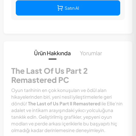
Satın Al
Ürün Hakkında
Yorumlar
The Last Of Us Part 2
Remastered PC
Oyun tarihinin en çok konuşulan ve ödül alan
hikayelerinden biri, yeni nesil iyileştirmelerle geri
döndü!
The Last of Us Part II Remastered
ile Ellie’nin
adalet ve intikam arayışındaki yıkıcı yolculuğuna
tanıklık edin. Geliştirilmiş grafikler, yepyeni oyun
modları ve perde arkası içeriklerle bu başyapıtı hiç
olmadığı kadar derinlemesine deneyimleyin.