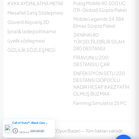
Pubg Mobile 40.500 UC
KVKK AYDINLATMA METNİ
(TR-Global) Sürpriz Paket
Mesafeli Satış Sözleşmesi
Mobile Legends 24.584
Güvenli Alışveriş 3D
Elmas Sürpriz Paket
İptal & İade politikamız
34 NİHAİ 80
üyelik sözleşmesi
YÜKSELTİLEBİLİR SİLAH
280 DESTANSI
GİZLİLİK SÖZLEŞMESİ
FİRAVUNLU 200
DESTANSILI ÇAR
ENFEKSİYON SETLİ 220
DESTANSI DOPDOLU
NADİR HESAP 8 KEZ FATİH
Customer Support
OLMUŞ BUZ MAX
Çevrimdışı
Farming Simulator 25 PC
Call of Duty®: Black Ops Cold War
2023 © OyunBazar (Oyun Bazar) — Tüm hakları saklıdır.
satın alındı!
1 dk önce