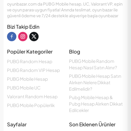
oyunbazar.com da PUBG Mobile hesap, UC, Valorant VP, epin
ve oyun parası uygun fiyatla! Anında teslimat, oyun bazar ile
güvenli ödeme ve 7/24 destekle alışverişe başla oyunbazar
Bizi Takip Edin
Popüler Kategoriler
Blog
PUBG Mobile Random
PUBG Random Hesap
Hesap Nasıl Satın Alınır?
PUBG Random VIP Hesap
PUBG Mobile Hesap Satın
PUBG Mobile Hesap
Alırken Nelere Dikkat
PUBG Mobile UC
Edilmelidir?
Valorant Random Hesap
Pubg Mobile Hesap &
Pubg Hesap Alırken Dikkat
PUBG Mobile Popülerlik
Edilcekler
Sayfalar
Son Eklenen Ürünler