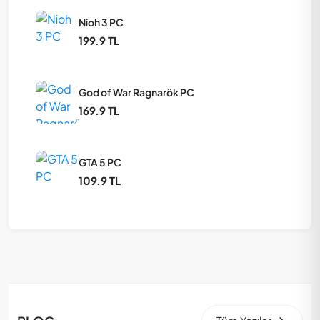
Nioh 3 PC
199.9 TL
God of War Ragnarök PC
169.9 TL
GTA 5 PC
109.9 TL