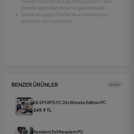
Destek Hattımız ve Sağ altta bulunan Canlı
Destek üzerinden iletişime geçebilirsiniz.
Sizlere en uygun fiyatlar ile en kaliteli oyun
deneyimi için buradayız!
BENZER ÜRÜNLER
8 Ürün
EA SPORTS FC 26 Ultimate Edition PC
349.9 TL
Resident Evil Requiem PC