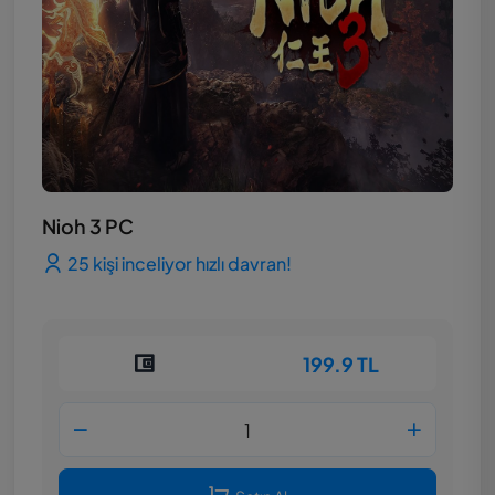
Nioh 3 PC
25 kişi inceliyor hızlı davran!
199.9 TL