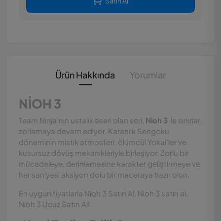
Satın Al
Ürün Hakkında
Yorumlar
NİOH 3
Team Ninja’nın ustalık eseri olan seri,
Nioh 3
ile sınırları
zorlamaya devam ediyor. Karanlık Sengoku
döneminin mistik atmosferi, ölümcül Yokai'ler ve
kusursuz dövüş mekanikleriyle birleşiyor. Zorlu bir
mücadeleye, derinlemesine karakter geliştirmeye ve
her saniyesi aksiyon dolu bir maceraya hazır olun.
En uygun fiyatlarla Nioh 3 Satın Al, Nioh 3 satın al,
Nioh 3 Ucuz Satın Al!