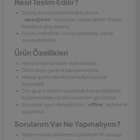
Nasıl Teslim Edilir?
Sipariş sonrası profilinizde bulunan
‘’
siparişlerim
'' kısmından sizlere iletilen Steam
hesabına giriş yapınız.
Oyunu indirdikten sonra çevrimdışı olarak
oynayabilirsiniz.
Ürün Özellikleri
Hızlı ürünleriniz teslim edilmektedir.
Ömür boyu garanti kapsamındadır.
Hesap içerisinde ekstra hediye oyunlar
bulunabilir.
Oto guard sistemi sayesinde hesap bilgilerini
kaybetmeden sistem üzerinden görüntüle!
Sorunsuz oyun deneyimi için ‘’
offline
'' kullanıma
uygundur.
Sorularım Var Ne Yapmalıyım?
Bizlere mesai saatlerimiz içerisinde Whatsapp