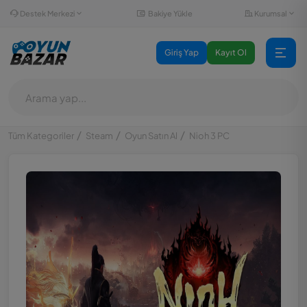
Destek Merkezi
Kurumsal
Bakiye Yükle
Giriş Yap
Kayıt Ol
Tüm Kategoriler
Steam
Oyun Satın Al
Nioh 3 PC