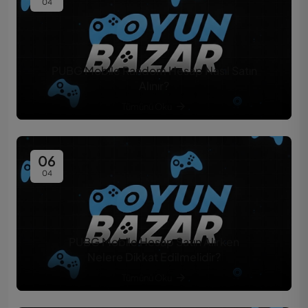
04
PUBG Mobile Random Hesap Nasıl Satın
Alınır?
Tümünü Oku
06
04
PUBG Mobile Hesap Satın Alırken
Nelere Dikkat Edilmelidir?
Tümünü Oku