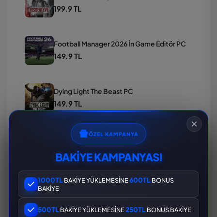
199.9 TL
Football Manager 2026 İn Game Editör PC
149.9 TL
Dying Light The Beast PC
149.9 TL
ÖZEL KAMPANYA
The Last Of Us Part 2 Remastered PC
189.9 TL
BAKİYE KAMPANYASI
1000TL
600TL
BAKİYE YÜKLEMESİNE
BONUS
Nioh 3 PC
BAKİYE
199.9 TL
500TL
250TL
BAKİYE YÜKLEMESİNE
BONUS BAKİYE