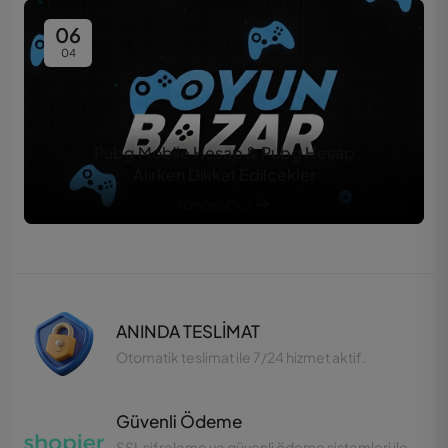
06
04
Pubg Mobile Hesap & Pubg Hesap
Alırken Dikkat Edilcekler
Tümünü Oku
ANINDA TESLİMAT
Otomatik teslimat ile 7/24 hizmet aktif.
Güvenli Ödeme
SSL şifreleme ve güvenli ödeme sistemleri ile