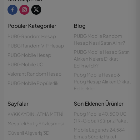
Popüler Kategoriler
Blog
PUBG Mobile Random
PUBG Random Hesap
Hesap Nasıl Satın Alınır?
PUBG Random VIP Hesap
PUBG Mobile Hesap Satın
PUBG Mobile Hesap
Alırken Nelere Dikkat
PUBG Mobile UC
Edilmelidir?
Valorant Random Hesap
Pubg Mobile Hesap &
Pubg Hesap Alırken Dikkat
PUBG Mobile Popülerlik
Edilcekler
Sayfalar
Son Eklenen Ürünler
Pubg Mobile 40.500 UC
KVKK AYDINLATMA METNİ
(TR-Global) Sürpriz Paket
Mesafeli Satış Sözleşmesi
Mobile Legends 24.584
Güvenli Alışveriş 3D
Elmas Sürpriz Paket