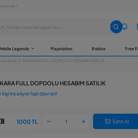
urumsal
Mobile Legends
Playstation
Roblox
Free F
Hesapları
MASKARA FULL DOPDOLU HESABIM SATILIK
KARA FULL DOPDOLU HESABIM SATILIK
kişi inceliyor hızlı davran!
1000 TL
Satın Al