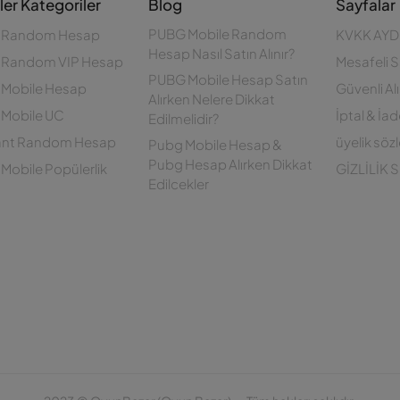
er Kategoriler
Blog
Sayfalar
PUBG Mobile Random
 Random Hesap
KVKK AYD
Hesap Nasıl Satın Alınır?
 Random VIP Hesap
Mesafeli S
PUBG Mobile Hesap Satın
Mobile Hesap
Güvenli Al
Alırken Nelere Dikkat
Mobile UC
İptal & İad
Edilmelidir?
ant Random Hesap
üyelik söz
Pubg Mobile Hesap &
Pubg Hesap Alırken Dikkat
Mobile Popülerlik
GİZLİLİK
Edilcekler