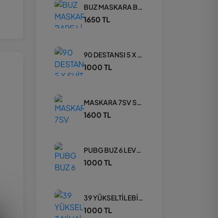
BUZ MASKARA BAPE Lİ 70 DESTANSI SATILIK HESAP
1650 TL
90 DESTANSI 5 X SUİT KERTENKELE MAX
1000 TL
MASKARA 7SV SATILIK FIRSAT HESAP
1600 TL
PUBG BUZ 6 LEVEL HESAP
1000 TL
39 YÜKSELTİLEBİLİR 3 NİHAİ SET BOL DESTANSI FIRSAT HESAP
1000 TL