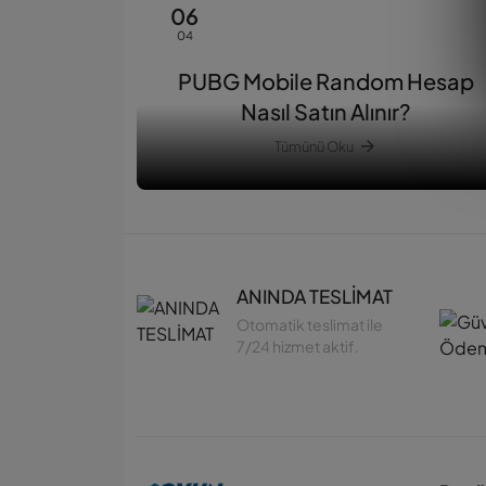
06
04
PUBG Mobile Random Hesap
Nasıl Satın Alınır?
Tümünü Oku
ANINDA TESLİMAT
Otomatik teslimat ile
7/24 hizmet aktif.