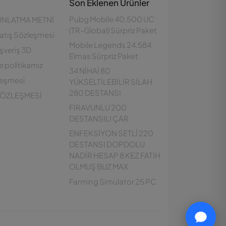
Son Eklenen Ürünler
Pubg Mobile 40.500 UC
INLATMA METNİ
(TR-Global) Sürpriz Paket
atış Sözleşmesi
Mobile Legends 24.584
ışveriş 3D
Elmas Sürpriz Paket
e politikamız
34 NİHAİ 80
leşmesi
YÜKSELTİLEBİLİR SİLAH
280 DESTANSI
 SÖZLEŞMESİ
FİRAVUNLU 200
DESTANSILI ÇAR
ENFEKSİYON SETLİ 220
DESTANSI DOPDOLU
NADİR HESAP 8 KEZ FATİH
OLMUŞ BUZ MAX
Farming Simulator 25 PC