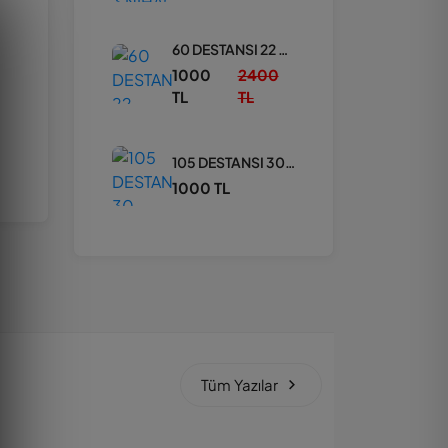
60 DESTANSI 22 YÜKSELTEBİLİR DOP D0LU HESAP
1000
2400
TL
TL
105 DESTANSI 30 YÜKSELTİLEBİLİR SARI MUMYALI
1000 TL
Tüm Yazılar