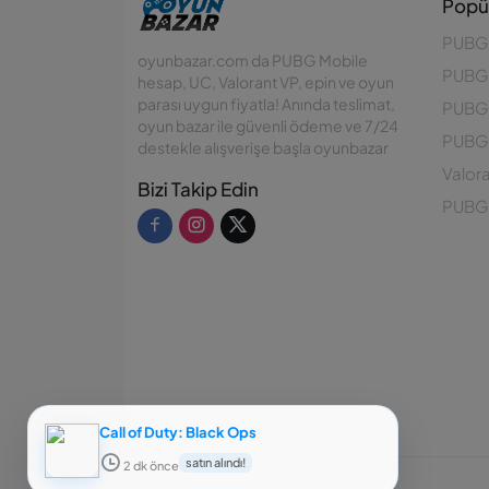
Popül
PUBG
oyunbazar.com da PUBG Mobile
PUBG
hesap, UC, Valorant VP, epin ve oyun
parası uygun fiyatla! Anında teslimat,
PUBG 
oyun bazar ile güvenli ödeme ve 7/24
PUBG 
destekle alışverişe başla oyunbazar
Valor
Bizi Takip Edin
PUBG 
Call of Duty: Black Ops
satın alındı!
2 dk önce