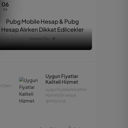
06
04
Pubg Mobile Hesap & Pubg
Hesap Alırken Dikkat Edilcekler
Tümünü Oku
Uygun Fiyatlar
Kaliteli Hizmet
er Daim
uygun fiyatlarla kaliteli
Customer Support
Hizmeti bir araya
Çevrimdışı
getiriyoruz.