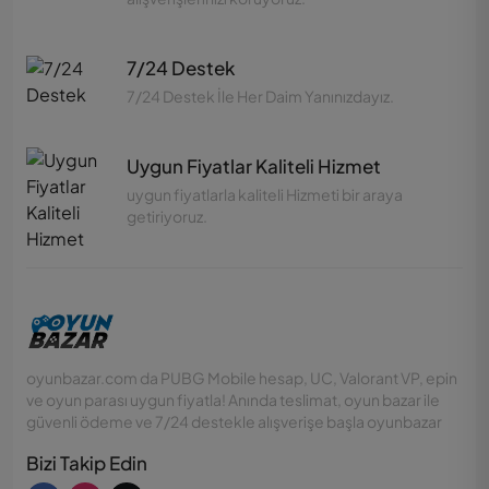
7/24 Destek
7/24 Destek İle Her Daim Yanınızdayız.
Uygun Fiyatlar Kaliteli Hizmet
uygun fiyatlarla kaliteli Hizmeti bir araya
getiriyoruz.
oyunbazar.com da PUBG Mobile hesap, UC, Valorant VP, epin
ve oyun parası uygun fiyatla! Anında teslimat, oyun bazar ile
güvenli ödeme ve 7/24 destekle alışverişe başla oyunbazar
Bizi Takip Edin