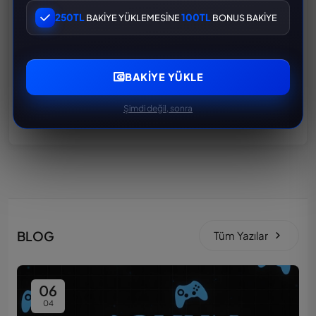
İŞGALCİ PUBG RANDOM HESAP PAKETİ
250TL
100TL
BAKİYE YÜKLEMESİNE
BONUS BAKİYE
200 TL
300 TL
BAKIYE YÜKLE
SPOR ARABA PUBG RANDOM HESAP PAKETİ
200 TL
300 TL
Şimdi değil, sonra
BLOG
Tüm Yazılar
06
04