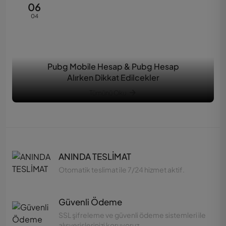
06
04
Pubg Mobile Hesap & Pubg Hesap
Alırken Dikkat Edilcekler
Tümünü Oku
ANINDA TESLİMAT
Otomatik teslimat ile 7/24 hizmet aktif.
Güvenli Ödeme
SSL şifreleme ve güvenli ödeme sistemleri ile
alışverişlerinizi koruyoruz.