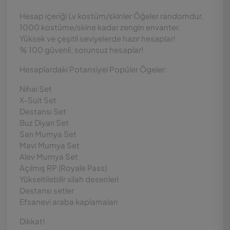
Hesap içeriği Lv kostüm/skinler Öğeler randomdur.
1000 kostüme/skine kadar zengin envanter.
Yüksek ve çeşitli seviyelerde hazır hesaplar!
% 100 güvenli, sorunsuz hesaplar!
Hesaplardaki Potansiyel Popüler Ögeler:
Nihai Set
X-Suit Set
Destansı Set
Buz Diyarı Set
Sarı Mumya Set
Mavi Mumya Set
Alev Mumya Set
Açılmış RP (Royale Pass)
Yükseltilebilir silah desenleri
Destansı setler
Efsanevi araba kaplamaları
Dikkat!