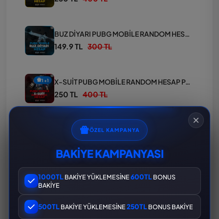
BUZ DİYARI PUBG MOBİLE RANDOM HESAP PAKETİ
149.9 TL
300 TL
X-SUİT PUBG MOBİLE RANDOM HESAP PAKETİ
1+1
250 TL
400 TL
MASKARA PUBG MOBİLE RANDOM HESAP PAKETİ
ÖZEL KAMPANYA
149.9 TL
300 TL
BAKİYE KAMPANYASI
1000TL
600TL
BAKİYE YÜKLEMESİNE
BONUS
KERTENKELE PUBG MOBİLE RANDOM HESAP PAKETİ
BAKİYE
149.9 TL
300 TL
500TL
250TL
BAKİYE YÜKLEMESİNE
BONUS BAKİYE