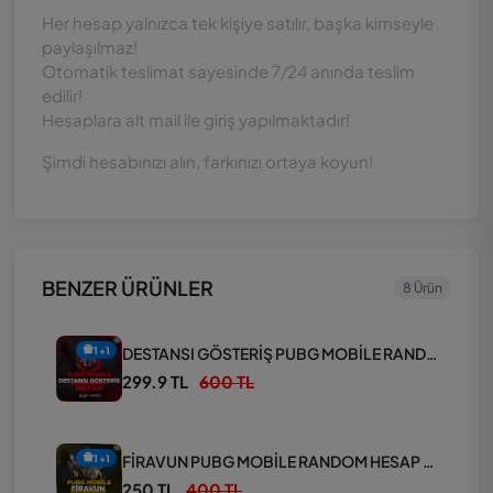
Her hesap yalnızca tek kişiye satılır, başka kimseyle
paylaşılmaz!
Otomatik teslimat sayesinde 7/24 anında teslim
edilir!
Hesaplara alt mail ile giriş yapılmaktadır!
Şimdi hesabınızı alın, farkınızı ortaya koyun!
BENZER ÜRÜNLER
8 Ürün
DESTANSI GÖSTERİŞ PUBG MOBİLE RANDOM HESAP PAKETİ
1+1
299.9 TL
600 TL
FİRAVUN PUBG MOBİLE RANDOM HESAP PAKETİ
1+1
250 TL
400 TL