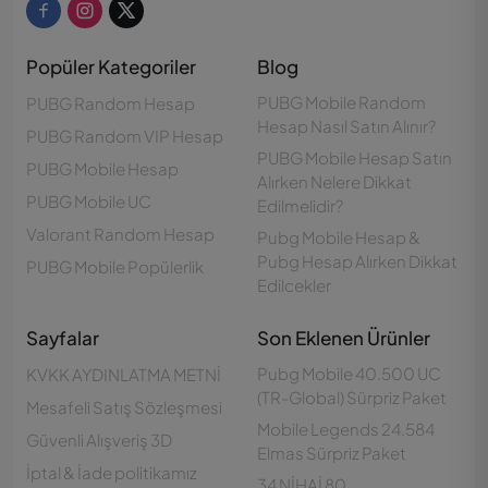
Popüler Kategoriler
Blog
PUBG Mobile Random
PUBG Random Hesap
Hesap Nasıl Satın Alınır?
PUBG Random VIP Hesap
PUBG Mobile Hesap Satın
PUBG Mobile Hesap
Alırken Nelere Dikkat
PUBG Mobile UC
Edilmelidir?
Valorant Random Hesap
Pubg Mobile Hesap &
Pubg Hesap Alırken Dikkat
PUBG Mobile Popülerlik
Edilcekler
Sayfalar
Son Eklenen Ürünler
Pubg Mobile 40.500 UC
KVKK AYDINLATMA METNİ
(TR-Global) Sürpriz Paket
Mesafeli Satış Sözleşmesi
Mobile Legends 24.584
Güvenli Alışveriş 3D
Elmas Sürpriz Paket
İptal & İade politikamız
34 NİHAİ 80