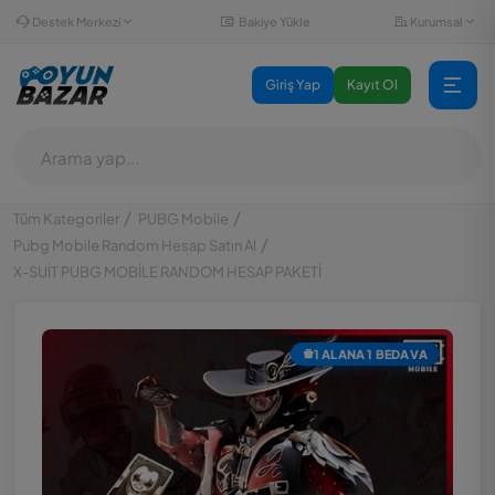
Destek Merkezi
Kurumsal
Bakiye Yükle
Giriş Yap
Kayıt Ol
Tüm Kategoriler
PUBG Mobile
Pubg Mobile Random Hesap Satın Al
X-SUİT PUBG MOBİLE RANDOM HESAP PAKETİ
1 ALANA 1 BEDAVA