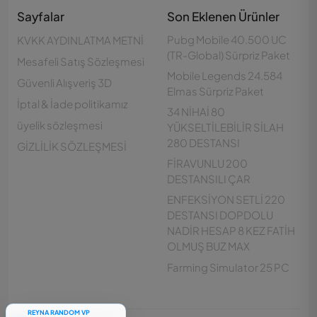
Sayfalar
Son Eklenen Ürünler
Pubg Mobile 40.500 UC
KVKK AYDINLATMA METNİ
(TR-Global) Sürpriz Paket
Mesafeli Satış Sözleşmesi
Mobile Legends 24.584
Güvenli Alışveriş 3D
Elmas Sürpriz Paket
İptal & İade politikamız
34 NİHAİ 80
üyelik sözleşmesi
YÜKSELTİLEBİLİR SİLAH
280 DESTANSI
GİZLİLİK SÖZLEŞMESİ
FİRAVUNLU 200
DESTANSILI ÇAR
ENFEKSİYON SETLİ 220
DESTANSI DOPDOLU
NADİR HESAP 8 KEZ FATİH
Customer Support
OLMUŞ BUZ MAX
Çevrimdışı
Farming Simulator 25 PC
REYNA RANDOM VP