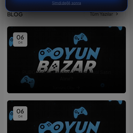
Şimdi değil, sonra
BLOG
Tüm Yazılar
06
04
PUBG Mobile Random Hesap Nasıl Satın
Alınır?
Tümünü Oku
06
04