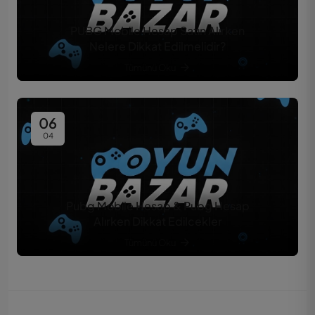
PUBG Mobile Hesap Satın Alırken
Nelere Dikkat Edilmelidir?
Tümünü Oku
06
04
Pubg Mobile Hesap & Pubg Hesap
Alırken Dikkat Edilcekler
Tümünü Oku