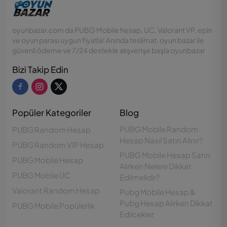
oyunbazar.com da PUBG Mobile hesap, UC, Valorant VP, epin
ve oyun parası uygun fiyatla! Anında teslimat, oyun bazar ile
güvenli ödeme ve 7/24 destekle alışverişe başla oyunbazar
Bizi Takip Edin
Popüler Kategoriler
Blog
PUBG Mobile Random
PUBG Random Hesap
Hesap Nasıl Satın Alınır?
PUBG Random VIP Hesap
PUBG Mobile Hesap Satın
PUBG Mobile Hesap
Alırken Nelere Dikkat
PUBG Mobile UC
Edilmelidir?
Valorant Random Hesap
Pubg Mobile Hesap &
Pubg Hesap Alırken Dikkat
PUBG Mobile Popülerlik
Edilcekler