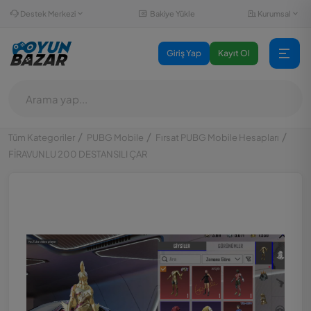
Destek Merkezi
Kurumsal
Bakiye Yükle
Giriş Yap
Kayıt Ol
Tüm Kategoriler
PUBG Mobile
Fırsat PUBG Mobile Hesapları
FİRAVUNLU 200 DESTANSILI ÇAR