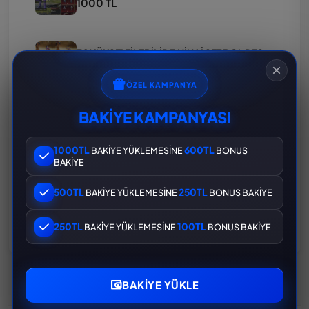
1000 TL
39 YÜKSELTİLEBİLİR 3 NİHAİ SET BOL DESTANSI FIRSAT HESAP
1000 TL
ÖZEL KAMPANYA
BAKİYE KAMPANYASI
60 DESTANSI 22 YÜKSELTEBİLİR DOP D0LU HESAP
1000 TL
2400 TL
1000TL
600TL
BAKİYE YÜKLEMESİNE
BONUS
BAKİYE
105 DESTANSI 30 YÜKSELTİLEBİLİR SARI MUMYALI
500TL
250TL
BAKİYE YÜKLEMESİNE
BONUS BAKİYE
1000 TL
250TL
100TL
BAKİYE YÜKLEMESİNE
BONUS BAKİYE
BAKIYE YÜKLE