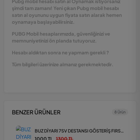
Pubg mobil hesabı satın al Oynamak istiyorsanız
şimdi tam zamanı! Yeni çıkan Pubg mobil hesabı
satın al oyununu uygun fiyata satın alarak hemen
oynamaya başlayabilirsiniz.
PUBG Mobil hesaplarımızda, güvenliğinizi ve
memnuniyetinizi ön planda tutuyoruz.
Hesabı aldıktan sonra ne yapmam gerekli ?
Tüm bilgileri üzerinize almanız gerekmektedir.
BENZER ÜRÜNLER
8 Ürün
BUZ DİYARI 7SV DESTANSI GÖSTERİŞ FIRSAT HESAP
1000 TL
1300 TL