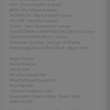
M24 - Firavun Kudreti 4.seviye
AWM - Mor İntikam 4.seviye
THOMPSON - Baston Şeker 4.seviye
VECTOR - Kanlı Diş 4.seviye
SCARL - Yarın Operasyonu 1.seviye
YANARDÖNER ( KADIN FİRAVUN ) ZIRH X 5.Seviye
GİZEMLİ SOYTARI ZIRH X 1. Seviye
5 Karakter , 5 yoldaş , yeni yüz , S2 Maske
Koenigsegg Araba 3 Renk Siyah , Beyaz , Mavi
Beyaz Mumya
Hazine Kraliçesi
Vampir Seti
Nihai Alev Gazabı Seti
Nihai Muhteşem Suvari Seti
Buz Ateşi Seti
Cehenem Habercisi Seti
Sayamadım Onlarca Elbise , Başlık , KASK
EMEK HESAP