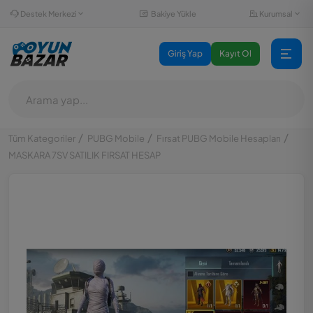
Destek Merkezi
Kurumsal
Bakiye Yükle
Giriş Yap
Kayıt Ol
Tüm Kategoriler
PUBG Mobile
Fırsat PUBG Mobile Hesapları
MASKARA 7SV SATILIK FIRSAT HESAP