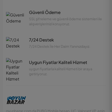
Güvenli Ödeme
SSL şifreleme ve güvenli ödeme sistemleri ile
alışverişlerinizi koruyoruz.
7/24 Destek
7/24 Destek İle Her Daim Yanınızdayız.
Uygun Fiyatlar Kaliteli Hizmet
uygun fiyatlarla kaliteli Hizmeti bir araya
getiriyoruz.
oyunbazar.com da PUBG Mobile hesap, UC, Valorant VP, epin