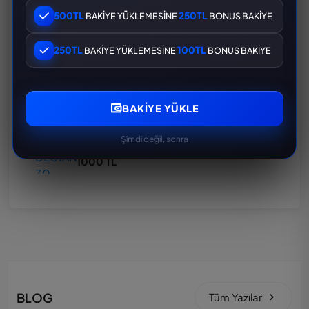
39 YÜKSELTİLEBİLİR 3 NİHAİ SET BOL DESTANSI FIRSAT HESAP
500TL
250TL
BAKİYE YÜKLEMESİNE
BONUS BAKİYE
1000 TL
250TL
100TL
BAKİYE YÜKLEMESİNE
BONUS BAKİYE
60 DESTANSI 22 YÜKSELTEBİLİR DOP D0LU HESAP
1000 TL
2400 TL
BAKIYE YÜKLE
Şimdi değil, sonra
105 DESTANSI 30 YÜKSELTİLEBİLİR SARI MUMYALI
1000 TL
BLOG
Tüm Yazılar