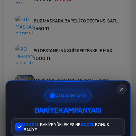
BUZ MASKARA BAPE Lİ 70 DESTANSI SATILIK HESAP
1650 TL
90 DESTANSI 5 X SUİT KERTENKELE MAX
1000 TL
MASKARA 7SV SATILIK FIRSAT HESAP
1600 TL
ÖZEL KAMPANYA
BAKİYE KAMPANYASI
PUBG BUZ 6 LEVEL HESAP
1000 TL
1000TL
600TL
BAKİYE YÜKLEMESİNE
BONUS
BAKİYE