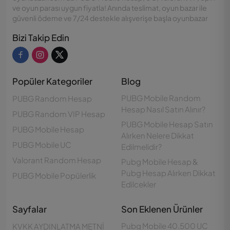
ve oyun parası uygun fiyatla! Anında teslimat, oyun bazar ile
güvenli ödeme ve 7/24 destekle alışverişe başla oyunbazar
Bizi Takip Edin
Popüler Kategoriler
Blog
PUBG Mobile Random
PUBG Random Hesap
Hesap Nasıl Satın Alınır?
PUBG Random VIP Hesap
PUBG Mobile Hesap Satın
PUBG Mobile Hesap
Alırken Nelere Dikkat
PUBG Mobile UC
Edilmelidir?
Valorant Random Hesap
Pubg Mobile Hesap &
Pubg Hesap Alırken Dikkat
PUBG Mobile Popülerlik
Edilcekler
Sayfalar
Son Eklenen Ürünler
Pubg Mobile 40.500 UC
KVKK AYDINLATMA METNİ