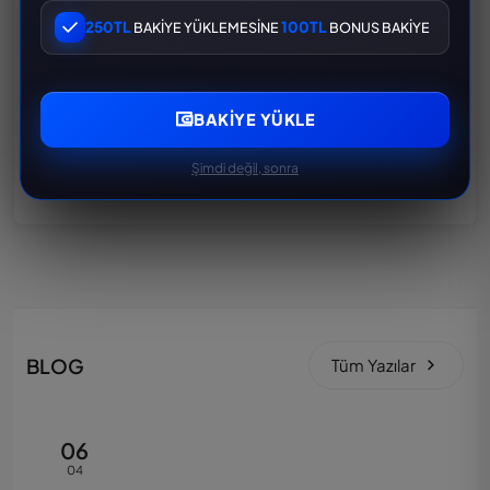
İŞGALCİ PUBG RANDOM HESAP PAKETİ
250TL
100TL
BAKİYE YÜKLEMESİNE
BONUS BAKİYE
200 TL
300 TL
BAKIYE YÜKLE
SPOR ARABA PUBG RANDOM HESAP PAKETİ
200 TL
300 TL
Şimdi değil, sonra
BLOG
Tüm Yazılar
06
04