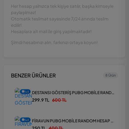
Her hesap yalnızca tek kişiye satılır, başka kimseyle
paylaşılmaz!
Otomatik teslimat sayesinde 7/24 anında teslim
edilir!
Hesaplara alt mail ile giriş yapılmaktadır!
Şimdi hesabınızı alın, farkınızı ortaya koyun!
BENZER ÜRÜNLER
8 Ürün
DESTANSI GÖSTERİŞ PUBG MOBİLE RANDOM HESAP PAKETİ
1+1
299.9 TL
600 TL
FİRAVUN PUBG MOBİLE RANDOM HESAP PAKETİ
1+1
250 TL
400 TL