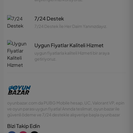
7/24 Destek
7/24 Destek İle Her Daim Yanınızdayız.
Uygun Fiyatlar Kaliteli Hizmet
uygun fiyatlarla kaliteli Hizmeti bir araya
getiriyoruz.
oyunbazar.com da PUBG Mobile hesap, UC, Valorant VP, epin
ve oyun parası uygun fiyatla! Anında teslimat, oyun bazar ile
güvenli ödeme ve 7/24 destekle alışverişe başla oyunbazar
Bizi Takip Edin