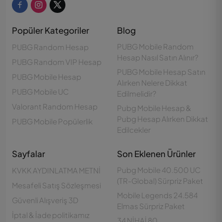
Popüler Kategoriler
Blog
PUBG Mobile Random
PUBG Random Hesap
Hesap Nasıl Satın Alınır?
PUBG Random VIP Hesap
PUBG Mobile Hesap Satın
PUBG Mobile Hesap
Alırken Nelere Dikkat
PUBG Mobile UC
Edilmelidir?
Valorant Random Hesap
Pubg Mobile Hesap &
Pubg Hesap Alırken Dikkat
PUBG Mobile Popülerlik
Edilcekler
Sayfalar
Son Eklenen Ürünler
Pubg Mobile 40.500 UC
KVKK AYDINLATMA METNİ
(TR-Global) Sürpriz Paket
Mesafeli Satış Sözleşmesi
Mobile Legends 24.584
Güvenli Alışveriş 3D
Elmas Sürpriz Paket
İptal & İade politikamız
34 NİHAİ 80