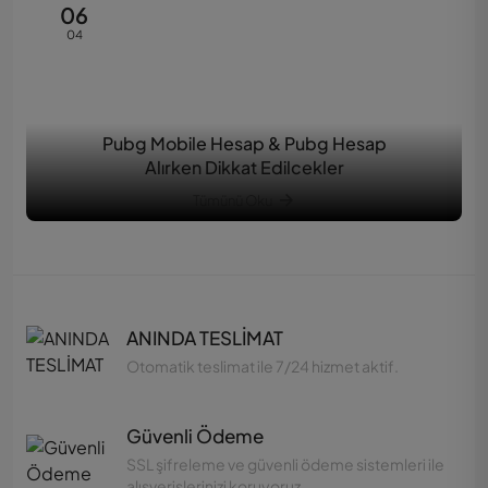
06
04
Pubg Mobile Hesap & Pubg Hesap
Alırken Dikkat Edilcekler
Tümünü Oku
ANINDA TESLİMAT
Otomatik teslimat ile 7/24 hizmet aktif.
Güvenli Ödeme
SSL şifreleme ve güvenli ödeme sistemleri ile
alışverişlerinizi koruyoruz.