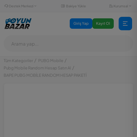
Destek Merkezi
Kurumsal
Bakiye Yükle
Giriş Yap
Kayıt Ol
Tüm Kategoriler
PUBG Mobile
Pubg Mobile Random Hesap Satın Al
BAPE PUBG MOBİLE RANDOM HESAP PAKETİ