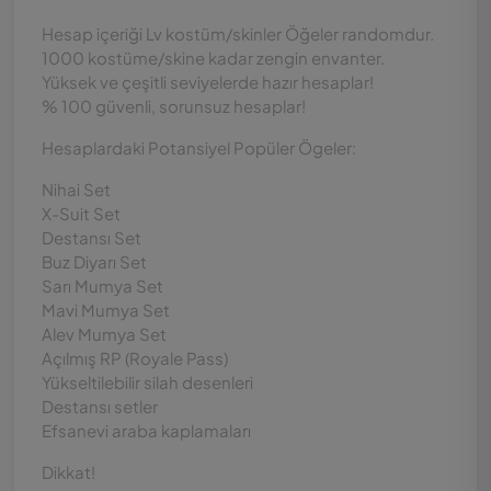
Hesap içeriği Lv kostüm/skinler Öğeler randomdur.
1000 kostüme/skine kadar zengin envanter.
Yüksek ve çeşitli seviyelerde hazır hesaplar!
% 100 güvenli, sorunsuz hesaplar!
Hesaplardaki Potansiyel Popüler Ögeler:
Nihai Set
X-Suit Set
Destansı Set
Buz Diyarı Set
Sarı Mumya Set
Mavi Mumya Set
Alev Mumya Set
Açılmış RP (Royale Pass)
Yükseltilebilir silah desenleri
Destansı setler
Efsanevi araba kaplamaları
Dikkat!