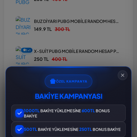
BUZ DİYARI PUBG MOBİLE RANDOM HESAP PAKETİ
149.9 TL
300 TL
X-SUİT PUBG MOBİLE RANDOM HESAP PAKETİ
1+1
250 TL
400 TL
MASKARA PUBG MOBİLE RANDOM HESAP PAKETİ
ÖZEL KAMPANYA
149.9 TL
300 TL
BAKİYE KAMPANYASI
1000TL
600TL
BAKİYE YÜKLEMESİNE
BONUS
KERTENKELE PUBG MOBİLE RANDOM HESAP PAKETİ
BAKİYE
149.9 TL
300 TL
500TL
250TL
BAKİYE YÜKLEMESİNE
BONUS BAKİYE