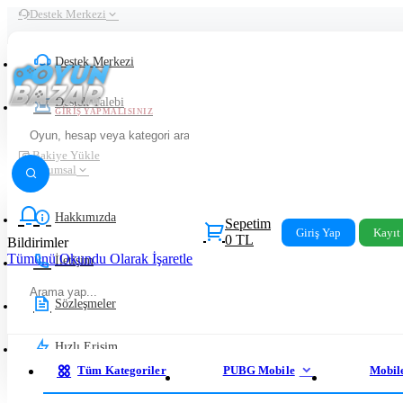
Destek Merkezi
Destek Merkezi
Destek Talebi
GIRIŞ YAPMALISINIZ
Bakiye Yükle
Kurumsal
Hakkımızda
Sepetim
Giriş Yap
Kayıt
0 TL
Bildirimler
Tümünü Okundu Olarak İşaretle
İletişim
Sözleşmeler
Hızlı Erişim
Tüm Kategoriler
PUBG Mobile
Mobil
%100 Güvenli Alışveriş Platformu