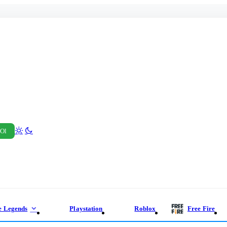
 Ol
e Legends
Playstation
Roblox
Free Fire