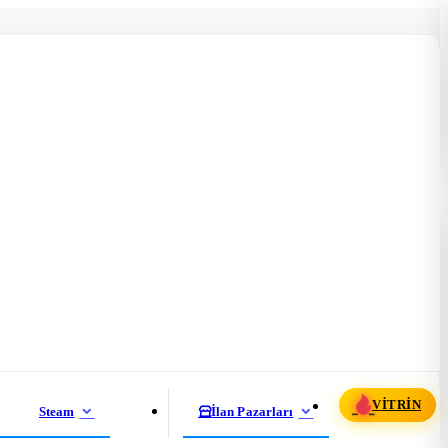
VITRIN
Steam
İlan Pazarları