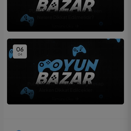
PUBG Mobile Hesap Satın Alırken
Nelere Dikkat Edilmelidir?
Tümünü Oku
06
04
Pubg Mobile Hesap & Pubg Hesap
Alırken Dikkat Edilcekler
Tümünü Oku