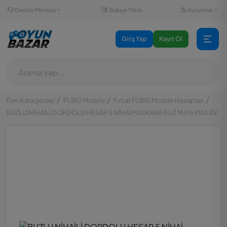
Destek Merkezi
Kurumsal
Bakiye Yükle
Giriş Yap
Kayıt Ol
Tüm Kategoriler
PUBG Mobile
Fırsat PUBG Mobile Hesapları
BUZLU NİHAİLİ DOPDOLU HESAP 5 NİHAİ MASKARA BUZ M416 MAX SV