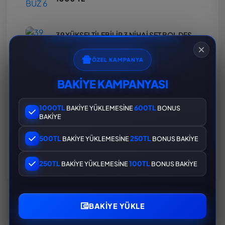
39 YÜKSELTİLEBİLİR 3 NİHAİ SET BOL DESTANSI FIRSAT HESAP
1000 TL
ÖZEL KAMPANYA
BAKİYE KAMPANYASI
60 DESTANSI 22 YÜKSELTEBİLİR DOP D0LU HESAP
1000 TL
2400 TL
1000TL
600TL
BAKİYE YÜKLEMESİNE
BONUS
BAKİYE
105 DESTANSI 30 YÜKSELTİLEBİLİR SARI MUMYALI
500TL
250TL
BAKİYE YÜKLEMESİNE
BONUS BAKİYE
1000 TL
250TL
100TL
BAKİYE YÜKLEMESİNE
BONUS BAKİYE
BAKIYE YÜKLE