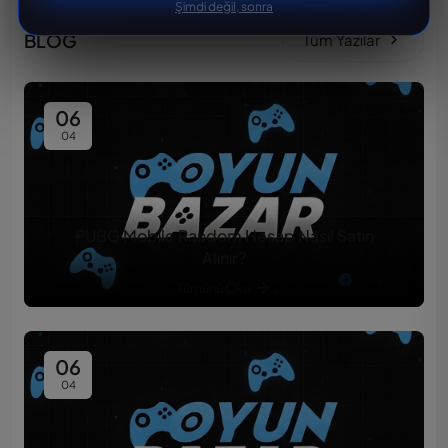
Şimdi değil, sonra
BLOG
Tüm Yazılar
06
04
PUBG Mobile Random Hesap Nasıl Satın
Alınır?
Tümünü Oku
06
04