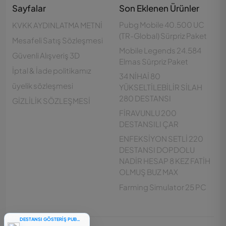
Sayfalar
Son Eklenen Ürünler
Pubg Mobile 40.500 UC
KVKK AYDINLATMA METNİ
(TR-Global) Sürpriz Paket
Mesafeli Satış Sözleşmesi
Mobile Legends 24.584
Güvenli Alışveriş 3D
Elmas Sürpriz Paket
İptal & İade politikamız
34 NİHAİ 80
üyelik sözleşmesi
YÜKSELTİLEBİLİR SİLAH
280 DESTANSI
GİZLİLİK SÖZLEŞMESİ
FİRAVUNLU 200
DESTANSILI ÇAR
ENFEKSİYON SETLİ 220
DESTANSI DOPDOLU
NADİR HESAP 8 KEZ FATİH
Customer Support
OLMUŞ BUZ MAX
Çevrimdışı
Farming Simulator 25 PC
DESTANSI GÖSTERİŞ PUBG MOBİLE RANDOM HESAP