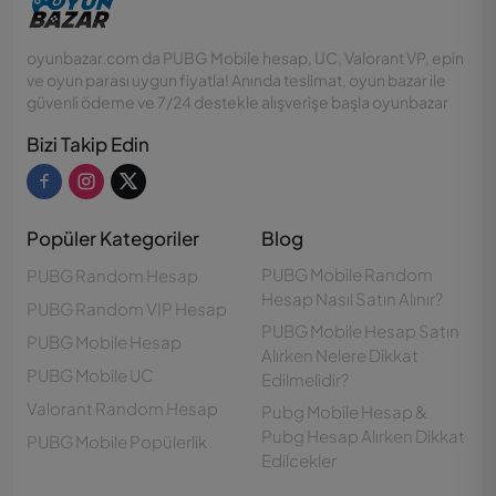
oyunbazar.com da PUBG Mobile hesap, UC, Valorant VP, epin
ve oyun parası uygun fiyatla! Anında teslimat, oyun bazar ile
güvenli ödeme ve 7/24 destekle alışverişe başla oyunbazar
Bizi Takip Edin
Popüler Kategoriler
Blog
PUBG Mobile Random
PUBG Random Hesap
Hesap Nasıl Satın Alınır?
PUBG Random VIP Hesap
PUBG Mobile Hesap Satın
PUBG Mobile Hesap
Alırken Nelere Dikkat
PUBG Mobile UC
Edilmelidir?
Valorant Random Hesap
Pubg Mobile Hesap &
Pubg Hesap Alırken Dikkat
PUBG Mobile Popülerlik
Edilcekler