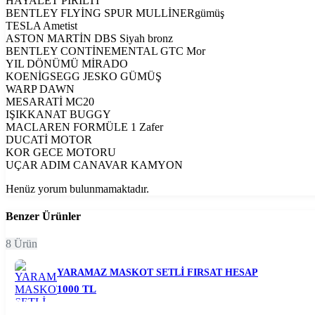
HAYALET PIRILTI
BENTLEY FLYİNG SPUR MULLİNERgümüş
TESLA Ametist
ASTON MARTİN DBS Siyah bronz
BENTLEY CONTİNEMENTAL GTC Mor
YIL DÖNÜMÜ MİRADO
KOENİGSEGG JESKO GÜMÜŞ
WARP DAWN
MESARATİ MC20
IŞIKKANAT BUGGY
MACLAREN FORMÜLE 1 Zafer
DUCATİ MOTOR
KOR GECE MOTORU
UÇAR ADIM CANAVAR KAMYON
Henüz yorum bulunmamaktadır.
Benzer Ürünler
8 Ürün
YARAMAZ MASKOT SETLİ FIRSAT HESAP
1000 TL