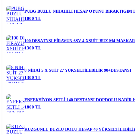
PUBG BUZLU NİHAHİLİ HESAP OYUNU BIRAKTIĞIM İ
1000 TL
100 DESATNSI FİRAVUN 6SV 4 XSUİT BUZ M4 MASKAR
1300 TL
8 NİHAİ 5 X SUİT 27 YÜKSELTİLEBİLİR 90+DESTANSI
1300 TL
ENFEKSİYON SETLİ 140 DESTANSI DOPDOLU NADİR 
1800 TL
KUZGUNLU BUZLU DOLU HESAP 40 YÜKSELTİLEBİLİ