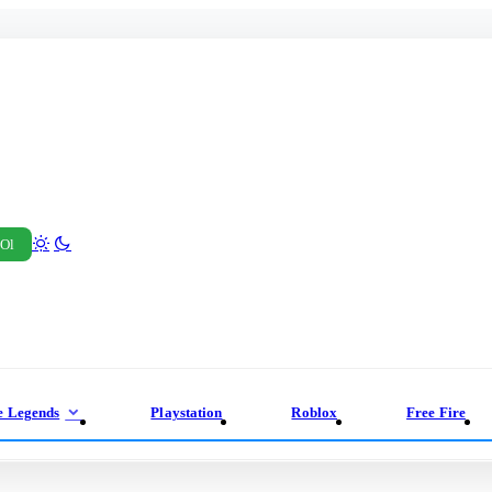
 Ol
e Legends
Playstation
Roblox
Free Fire