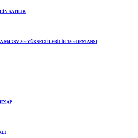
ÇİN SATILIK
A M4 7SV 50+YÜKSELTİLEBİLİR 150+DESTANSI
HESAP
RLİ