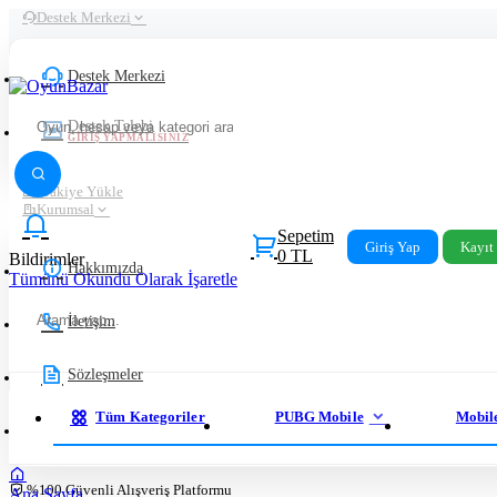
Destek Merkezi
Destek Merkezi
Destek Talebi
GIRIŞ YAPMALISINIZ
Bakiye Yükle
Kurumsal
Sepetim
Giriş Yap
Kayıt
0 TL
Bildirimler
Hakkımızda
Tümünü Okundu Olarak İşaretle
İletişim
Sözleşmeler
Tüm Kategoriler
PUBG Mobile
Mobil
Hızlı Erişim
%100 Güvenli Alışveriş Platformu
Ana Sayfa