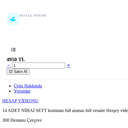
DESTEK DURUMU
7/24 Destek
4950 TL
Satın Al
Ürün Hakkında
Yorumlar
HESAP VİDEOSU
14 ADET NİHAİ SETT komutan full ananas full vesaire Herşey vid
300 Destansı Çerçeve