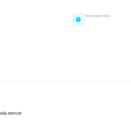
TESLIMAT HIZI
Hzılı Teslimat
eoda mevcut