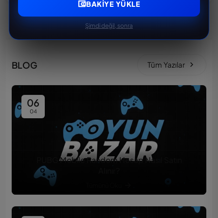
BAKIYE YÜKLE
Şimdi değil, sonra
BLOG
Tüm Yazılar
06
04
PUBG Mobile Random Hesap Nasıl Satın
Alınır?
Tümünü Oku