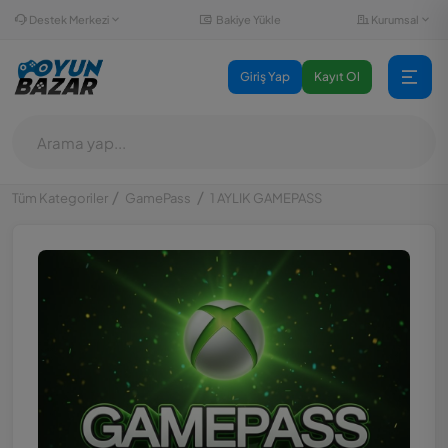
Destek Merkezi
Kurumsal
Bakiye Yükle
Giriş Yap
Kayıt Ol
Tüm Kategoriler
GamePass
1 AYLIK GAMEPASS