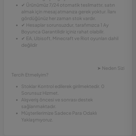
✔ Ürünümüz 7/24 otomatik teslimattır, satın
almak için mesaj atmanıza gerek yoktur. İlanı
gördüğünüz her zaman stok vardır.
✔ Hesaplar sorunsuzdur, tarafımızca 1 Ay
Boyunca Garantilidir içiniz rahat olabilir.
✔ EA, Ubisoft, Minecraft ve Riot oyunları dahil
değildir
‏‏‎‏‏‎ ‏‏‎‏‏‎ ‏‏‎‏‏‎
‏‏‎‏‏‎ ‏‏‎‏‏‎ ‏‏‎‏‏‎ ‏‏‎‏‏‎ ‏‏‎‏‏‎ ‏‏‎‏‏‎ ‏‏‎‏‏‎ ‏‏‎‏‏‎ ‏‏‎‏‏‎ ‏‏‎‏‏‎ ‏‏‎‏‏‎ ‏‏‎‏‏‎ ‏‏‎‏‏‎ ‏‏‎‏‏‎ ‏‏‎‏‏‎ ‏‏‎‏‏‎ ‏‏‎‏‏‎ ‏‏‎‏‏‎ ‏‏‎‏‏‎ ‏‏‎‏‏‎ ‏‏‎‏‏‎ ‏‏‎‏‏‎ ‏‏‎‏‏‎ ‏‏‎‏‏‎ ‏‏‎‏‏‎ ‏‏‎‏‏‎ ‏‏‎‏‏‎ ‏‏‎‏‏‎ ‏‏‎‏‏‎ ‏‏‎‏‏‎ ‏‏‎‏‏‎ ‏‏‎‏‏‎ ‏‏‎‏‏‎ ‏‏‎‏‏‎ ‏‏‎‏‏‎ ‏‏‎‏‏‎ ‏‏‎‏‏‎ ‏‏‎‏‏‎ ‏‏‎‏‏‎ ‏‏‎‏‏‎ ‏‏‎‏‏‎ ‏‏‎‏‏‎ ‏‏‎‏‏‎ ‏‏‎‏‏‎ ‏‏‎‏‏‎ ‏‏‎‏‏‎ ‏‏‎‏‏‎ ‏‏‎‏‏‎ ‏‏‎‏‏‎ ‏‏‎‏‏‎ ‏‏‎‏‏‎ ‏‏‎‏‏‎ ‏‏‎‏‏‎ ‏‏‎‏‏ ‏‏‎‏‏‎ ‏‏‎‏‏‎ ‏‏‎‏‏‎ ‏‏‎‏‏‎ ‏‏‎‏‏ ‏‏‎‏‏‎ ‏‏‎‏‏‎ ‏‏‎‏‏‎ ‏‏‎‏‏‎ ‏‏‎‏‏‎ ‏‏‎‏‏‎‏‏‎‏‏‎ ‏‏‎‏‏ ‏‏‎‏‏‎ ‏‏‎‏‏‎ ‏‏‎‏‏‎ ‏‏‎‏‏‎ ‏‏‎‏‏➤ Neden Sizi
Tercih Etmeliyim?
Stoklar Kontrol edilerek girilmektedir. 0
Sorunsuz Hizmet.
Alışveriş öncesi ve sonrası destek
sağlanmaktadır.
Müşterilerimize Sadece Para Odaklı
Yaklaşmıyoruz.