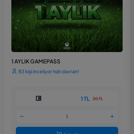
1 AYLIK GAMEPASS
83 kişi inceliyor hızlı davran!
1 TL
20 TL