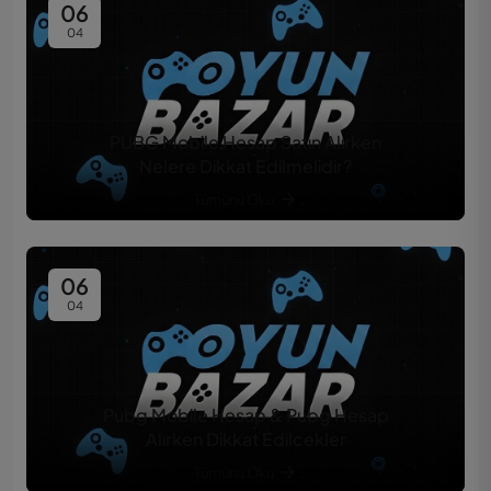
06
04
PUBG Mobile Hesap Satın Alırken
Nelere Dikkat Edilmelidir?
Tümünü Oku
06
04
Pubg Mobile Hesap & Pubg Hesap
Alırken Dikkat Edilcekler
Tümünü Oku