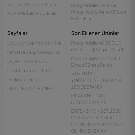
Valorant Random Hesap
Pubg Mobile Hesap &
Pubg Hesap Alırken Dikkat
PUBG Mobile Popülerlik
Edilcekler
Sayfalar
Son Eklenen Ürünler
Pubg Mobile 40.500 UC
KVKK AYDINLATMA METNİ
(TR-Global) Sürpriz Paket
Mesafeli Satış Sözleşmesi
Mobile Legends 24.584
Güvenli Alışveriş 3D
Elmas Sürpriz Paket
İptal & İade politikamız
34 NİHAİ 80
üyelik sözleşmesi
YÜKSELTİLEBİLİR SİLAH
280 DESTANSI
GİZLİLİK SÖZLEŞMESİ
FİRAVUNLU 200
DESTANSILI ÇAR
ENFEKSİYON SETLİ 220
DESTANSI DOPDOLU
NADİR HESAP 8 KEZ FATİH
Customer Support
OLMUŞ BUZ MAX
Çevrimdışı