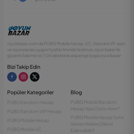
oyunbazar.com da PUBG Mobile hesap, UC, Valorant VP, epin
ve oyun parası uygun fiyatla! Anında teslimat, oyun bazar ile
güvenli ödeme ve 7/24 destekle alışverişe başla oyunbazar
Bizi Takip Edin
Popüler Kategoriler
Blog
PUBG Mobile Random
PUBG Random Hesap
Hesap Nasıl Satın Alınır?
PUBG Random VIP Hesap
PUBG Mobile Hesap Satın
PUBG Mobile Hesap
Alırken Nelere Dikkat
PUBG Mobile UC
Edilmelidir?