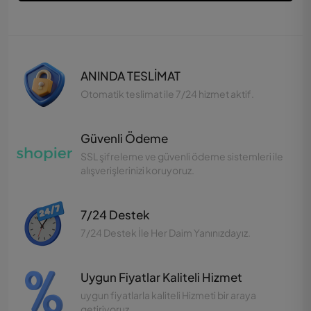
ANINDA TESLİMAT
Otomatik teslimat ile 7/24 hizmet aktif.
Güvenli Ödeme
SSL şifreleme ve güvenli ödeme sistemleri ile
alışverişlerinizi koruyoruz.
7/24 Destek
7/24 Destek İle Her Daim Yanınızdayız.
Uygun Fiyatlar Kaliteli Hizmet
uygun fiyatlarla kaliteli Hizmeti bir araya
getiriyoruz.